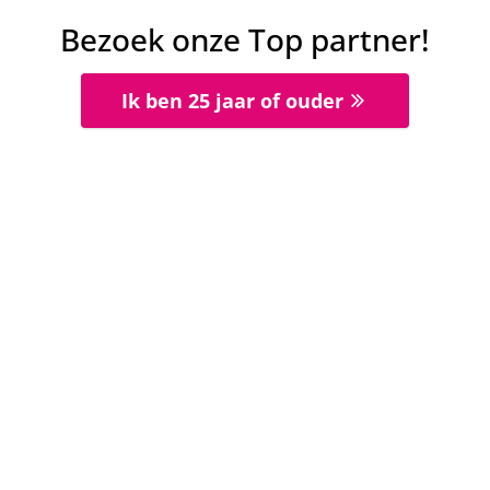
09-12-
16.00
winnaar 53
winnaar 54
Ar Rayyan
1/4
2022
uur
finale
Bezoek onze Top partner!
Ik ben 25 jaar of ouder
Meer info over het WK:
Deelnemers
LEES VERDER