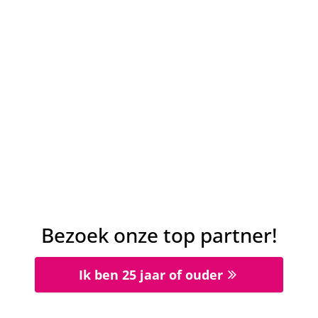
0
:
1
Nacional
EINDSTAND
V
V
G
W
G
Rust: 0-1
WED HIER
Bezoek onze top partner!
WED HIER
Ik ben 25 jaar of ouder
WED HIER