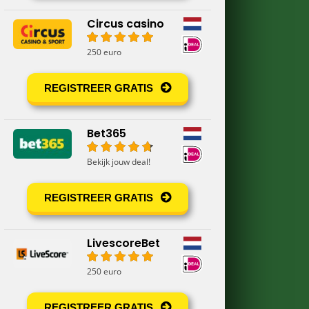
Circus casino
250 euro
REGISTREER GRATIS
Bet365
Bekijk jouw deal!
REGISTREER GRATIS
LivescoreBet
250 euro
REGISTREER GRATIS