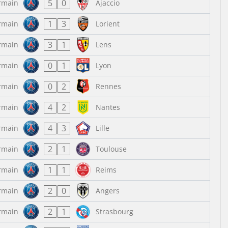
5
0
ermain
Ajaccio
1
3
ermain
Lorient
3
1
ermain
Lens
0
1
ermain
Lyon
0
2
ermain
Rennes
4
2
ermain
Nantes
4
3
ermain
Lille
2
1
ermain
Toulouse
1
1
ermain
Reims
2
0
ermain
Angers
2
1
ermain
Strasbourg