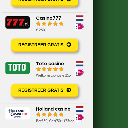
Casino777
€ 250,-
REGISTREER GRATIS
Toto casino
Welkomstbonus € 25,-
REGISTREER GRATIS
Holland casino
Bet€50, Get€50+ €5free