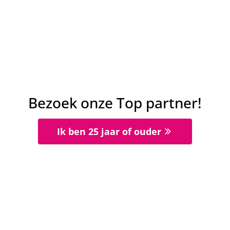
Equador
Op het laatste WK was Ecuador niet aanwezig, maar in 2022 zijn
ze er weer bij
Bezoek onze Top partner!
LEES VERDER
Ik ben 25 jaar of ouder
Senegal