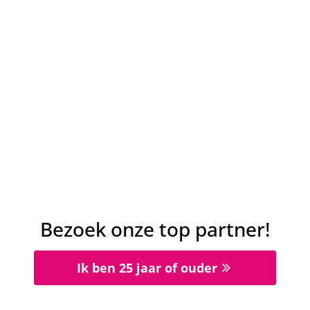
4
:
4
Reims
EINDSTAND
V
G
V
W
W
Rust: 1-0
WED HIER
Bezoek onze top partner!
WED HIER
Ik ben 25 jaar of ouder
WED HIER