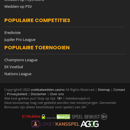
Wedden op PSV
POPULAIRE COMPETITIES
Eredivisie
Jupiler Pro League
POPULAIRE TOERNOOIEN
Champions League
EK Voetbal
Nations League
Copyright© 2022
voetbalwedden.casino
All Rights Reserved |
Sitemap
|
Contact
|
Privacybeleid
|
Disclaimer
|
Over ons
Wat kost gokken jou? Stop op tijd.
18+
| loketkansspel.nl
Deze boodschap mag niet gedeeld worden met minderjarigen. Genoemde
Bonussen zijn alleen beschikbaar voor spelers van 24+