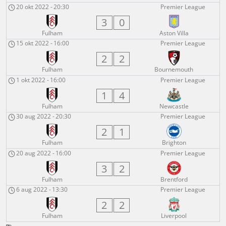
20 okt 2022
-
20:30
Premier League
3
0
Fulham
Aston Villa
15 okt 2022
-
16:00
Premier League
2
2
Fulham
Bournemouth
1 okt 2022
-
16:00
Premier League
1
4
Fulham
Newcastle
30 aug 2022
-
20:30
Premier League
2
1
Fulham
Brighton
20 aug 2022
-
16:00
Premier League
3
2
Fulham
Brentford
6 aug 2022
-
13:30
Premier League
2
2
Fulham
Liverpool