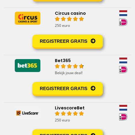
Circus casino
250 euro
REGISTREER GRATIS
Bet365
Bekijk jouw deal!
REGISTREER GRATIS
LivescoreBet
250 euro