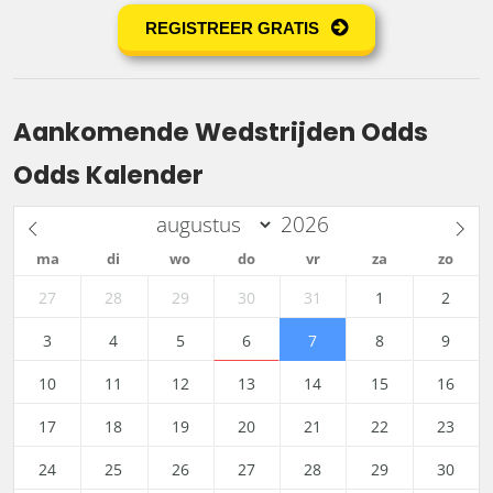
REGISTREER GRATIS
Aankomende Wedstrijden Odds
Odds Kalender
ma
di
wo
do
vr
za
zo
27
28
29
30
31
1
2
3
4
5
6
7
8
9
10
11
12
13
14
15
16
17
18
19
20
21
22
23
24
25
26
27
28
29
30