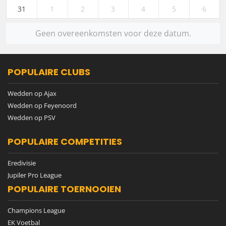
31
1
2
3
4
5
6
Geen overeenkomsten voor deze datum.
POPULAIRE CLUBS
Wedden op Ajax
Wedden op Feyenoord
Wedden op PSV
POPULAIRE COMPETITIES
Eredivisie
Jupiler Pro League
POPULAIRE TOERNOOIEN
Champions League
EK Voetbal