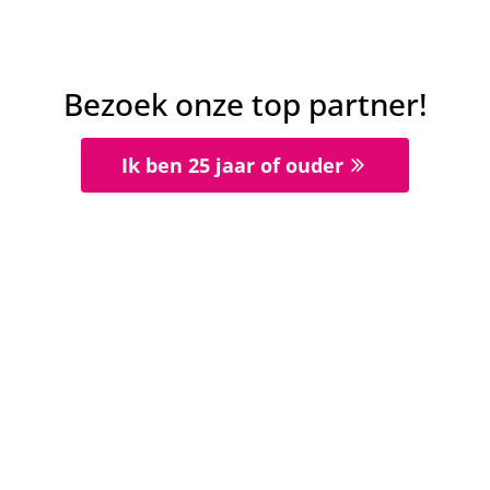
Wolves
V
W
V
G
V
1 okt 2022
-
18:30
Premier League
Bezoek onze top partner!
2
0
West Ham
Wolves
Ik ben 25 jaar of ouder
17 sep 2022
-
13:30
Premier League
0
3
Wolves
Manchester City
3 sep 2022
-
16:00
Premier League
1
0
Wolves
Southampton
31 aug 2022
-
20:30
Premier League
0
0
Bournemouth
Wolves
28 aug 2022
-
15:00
Premier League
1
1
Wolves
Newcastle