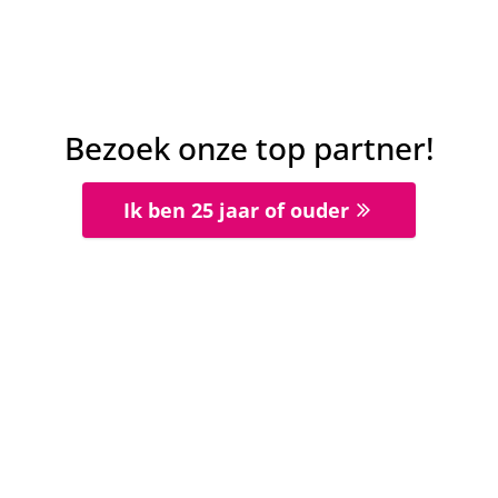
19 dec 2020
-
16:00
Serie A
1
1
Fiorentina
Verona
Crotone
Bezoek onze top partner!
V
V
W
G
G
10 jan 2021
-
16:00
Serie A
Ik ben 25 jaar of ouder
2
1
Crotone
Verona
6 jan 2021
-
16:00
Serie A
1
3
AS Roma
Crotone
3 jan 2021
-
13:30
Serie A
6
2
Inter
Crotone
22 dec 2020
-
19:30
Serie A
2
1