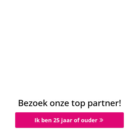
2
:
0
Farense
EINDSTAND
V
G
V
W
V
Rust: 0-0
WED HIER
Bezoek onze top partner!
WED HIER
Ik ben 25 jaar of ouder
WED HIER