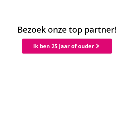
Bologna
G
G
W
G
W
7 feb 2021
-
19:00
Serie A
Bezoek onze top partner!
0
3
Parma
Bologna
30 jan 2021
-
16:00
Serie A
Ik ben 25 jaar of ouder
1
2
Bologna
AC Milan
24 jan 2021
-
13:30
Serie A
2
0
Juventus
Bologna
16 jan 2021
-
16:00
Serie A
1
0
Bologna
Verona
9 jan 2021
-
19:00
Serie A
2
0
Genoa
Bologna