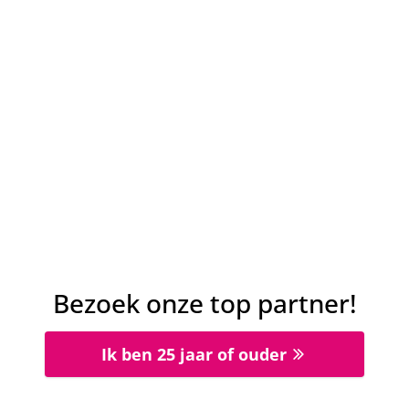
2
:
1
Spezia
EINDSTAND
G
G
V
V
G
Rust: 0-0
WED HIER
WED HIER
Bezoek onze top partner!
Ik ben 25 jaar of ouder
WED HIER