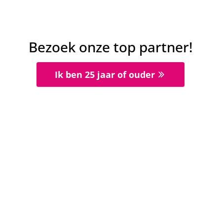
Genoa
V
V
W
V
W
12 mei 2021
-
20:45
Serie A
Bezoek onze top partner!
0
2
Bologna
Genoa
Ik ben 25 jaar of ouder
9 mei 2021
-
12:30
Serie A
1
2
Genoa
Sassuolo
2 mei 2021
-
12:30
Serie A
4
3
Lazio
Genoa
24 apr 2021
-
15:00
Serie A
2
0
Genoa
Spezia
21 apr 2021
-
20:45
Serie A
2
2
Benevento
Genoa