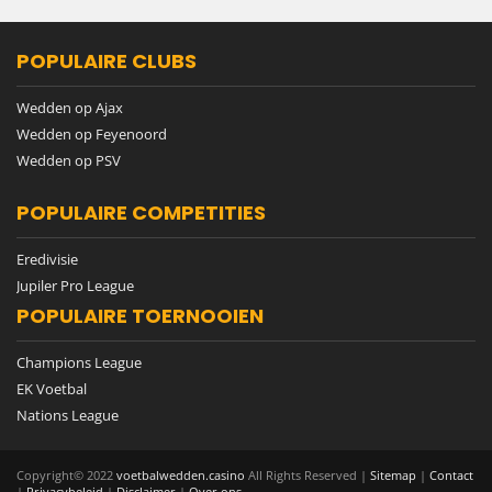
POPULAIRE CLUBS
Wedden op Ajax
Wedden op Feyenoord
Wedden op PSV
POPULAIRE COMPETITIES
Eredivisie
Jupiler Pro League
POPULAIRE TOERNOOIEN
Champions League
EK Voetbal
Nations League
Copyright© 2022
voetbalwedden.casino
All Rights Reserved |
Sitemap
|
Contact
|
Privacybeleid
|
Disclaimer
|
Over ons