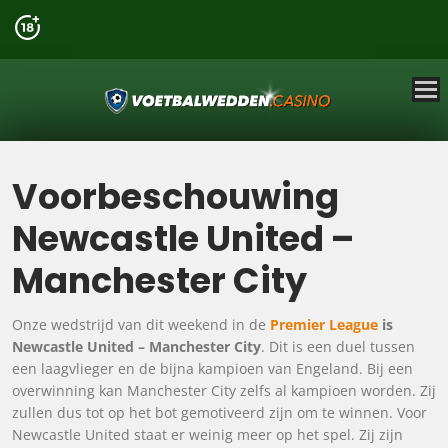
Voorbeschouwing
Newcastle United –
Manchester City
Onze wedstrijd van dit weekend in de
Premier League
is
Newcastle United – Manchester City
. Dit is een duel tussen
een laagvlieger en de bijna kampioen van Engeland. Bij een
overwinning kan Manchester City zelfs al kampioen worden. Zij
zullen dus tot op het bot gemotiveerd zijn om te winnen. Voor
Newcastle United staat er weinig meer op het spel. Zij zijn