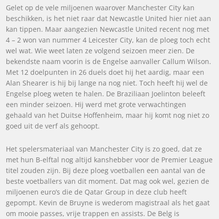
Gelet op de vele miljoenen waarover Manchester City kan
beschikken, is het niet raar dat Newcastle United hier niet aan
kan tippen. Maar aangezien Newcastle United recent nog met
4 – 2 won van nummer 4 Leicester City, kan de ploeg toch echt
wel wat. Wie weet laten ze volgend seizoen meer zien. De
bekendste naam voorin is de Engelse aanvaller Callum Wilson.
Met 12 doelpunten in 26 duels doet hij het aardig, maar een
Alan Shearer is hij bij lange na nog niet. Toch heeft hij wel de
Engelse ploeg weten te halen. De Braziliaan Joelinton beleeft
een minder seizoen. Hij werd met grote verwachtingen
gehaald van het Duitse Hoffenheim, maar hij komt nog niet zo
goed uit de verf als gehoopt.
Het spelersmateriaal van Manchester City is zo goed, dat ze
met hun B-elftal nog altijd kanshebber voor de Premier League
titel zouden zijn. Bij deze ploeg voetballen een aantal van de
beste voetballers van dit moment. Dat mag ook wel, gezien de
miljoenen euro’s die de Qatar Group in deze club heeft
gepompt. Kevin de Bruyne is wederom magistraal als het gaat
om mooie passes, vrije trappen en assists. De Belg is