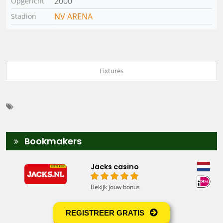
2000
Opgericht
NV ARENA
Stadion
Fixtures
Bookmakers
Jacks casino
Bekijk jouw bonus
REGISTREER GRATIS