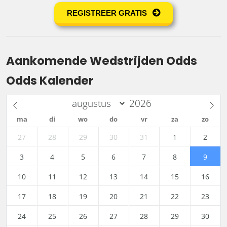
REGISTREER GRATIS
Aankomende Wedstrijden Odds
Odds Kalender
ma
di
wo
do
vr
za
zo
27
28
29
30
31
1
2
3
4
5
6
7
8
9
10
11
12
13
14
15
16
17
18
19
20
21
22
23
24
25
26
27
28
29
30