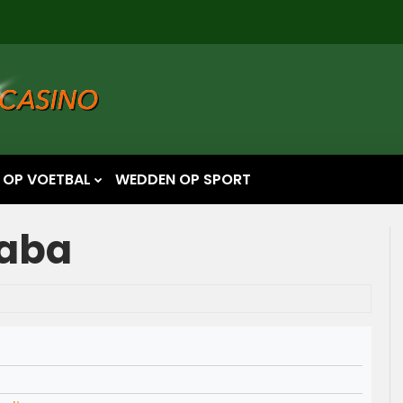
 OP VOETBAL
WEDDEN OP SPORT
Saba