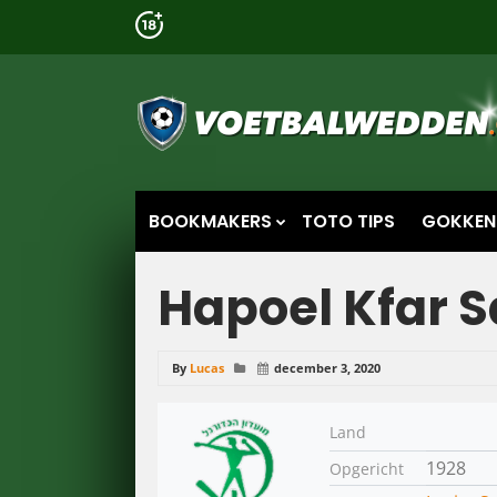
BOOKMAKERS
TOTO TIPS
GOKKEN
Hapoel Kfar 
By
Lucas
december 3, 2020
Land
1928
Opgericht