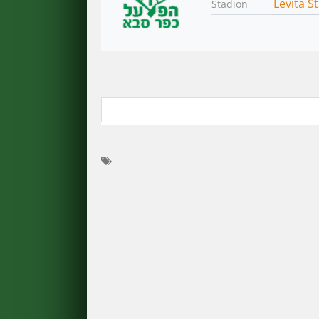
Levita S
Stadion