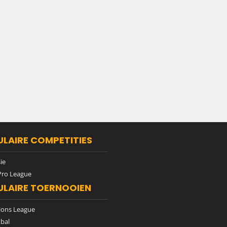
LAIRE COMPETITIES
ie
 Pro League
LAIRE TOERNOOIEN
ons League
bal