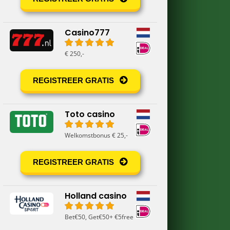
Casino777
€ 250,-
REGISTREER GRATIS
Toto casino
Welkomstbonus € 25,-
REGISTREER GRATIS
Holland casino
Bet€50, Get€50+ €5free