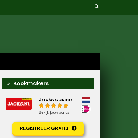
Bookmakers
Jacks casino
Bekijk jouw bonus
REGISTREER GRATIS