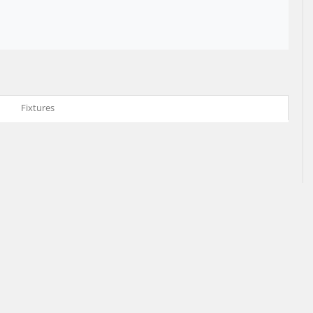
Fixtures