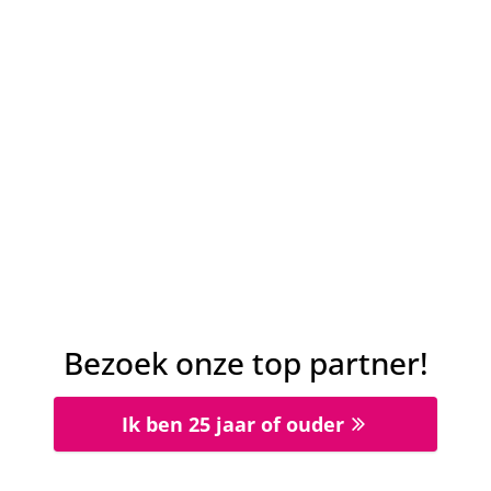
0
:
3
Lille
EINDSTAND
G
W
W
G
W
Rust: 0-1
WED HIER
Bezoek onze top partner!
WED HIER
Ik ben 25 jaar of ouder
WED HIER