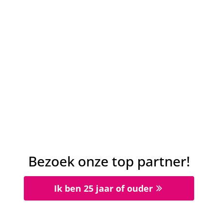
1
:
1
Istanbul Basaksehir
EINDSTAND
V
V
V
G
W
Rust: 1-0
WED HIER
Bezoek onze top partner!
WED HIER
Ik ben 25 jaar of ouder
WED HIER