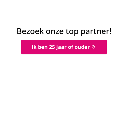
1
1
Angers
Montpellier
Saint Etienne
W
G
V
V
V
Bezoek onze top partner!
2 mei 2021
-
17:05
Ligue 1
1
2
Ik ben 25 jaar of ouder
Montpellier
Saint Etienne
24 apr 2021
-
13:00
Ligue 1
1
2
Saint Etienne
Stade Brestois 29
18 apr 2021
-
13:00
Ligue 1
3
2
Paris Saint Germain
Saint Etienne
11 apr 2021
-
15:00
Ligue 1
4
1
Saint Etienne
Bordeaux
4 apr 2021
-
17:05
Ligue 1
0
2