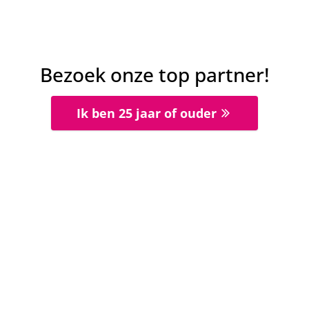
3
1
Manchester United
Arsenal
Tottenham
V
W
V
V
W
Bezoek onze top partner!
19 okt 2022
-
21:15
Premier League
2
0
Ik ben 25 jaar of ouder
Manchester United
Tottenham
15 okt 2022
-
18:30
Premier League
2
0
Tottenham
Everton
8 okt 2022
-
18:30
Premier League
0
1
Brighton
Tottenham
1 okt 2022
-
13:30
Premier League
3
1
Arsenal
Tottenham
17 sep 2022
-
18:30
Premier League
6
2