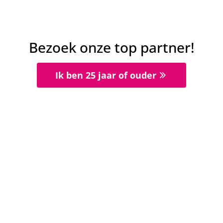
Lens
W
W
W
W
W
9 okt 2022
-
20:45
Ligue 1
Bezoek onze top partner!
1
0
Lille
Lens
Ik ben 25 jaar of ouder
2 okt 2022
-
20:45
Ligue 1
1
0
Lens
Lyon
18 sep 2022
-
17:05
Ligue 1
0
0
Nantes
Lens
9 sep 2022
-
21:00
Ligue 1
1
0
Lens
Estac Troyes
4 sep 2022
-
15:00
Ligue 1
1
1
Reims
Lens