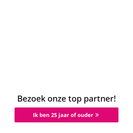
4
:
0
Nottingham Forest
EINDSTAND
G
V
V
V
V
Rust: 3-0
WED HIER
Bezoek onze top partner!
WED HIER
Ik ben 25 jaar of ouder
WED HIER