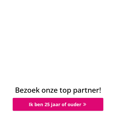
remier League
Speelweek 28
|
tle Park
4 mrt 2023
-
17:00
|
3
:
0
ST Johnstone
EINDSTAND
V
W
V
W
G
Rust: 1-0
WED HIER
Bezoek onze top partner!
WED HIER
Ik ben 25 jaar of ouder