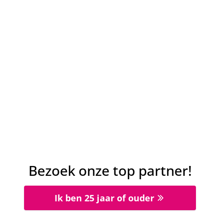
er Lig
Speelweek 29
|
7 mrt 2021
-
15:00
0
:
1
Istanbul Basaksehir
EINDSTAND
V
V
V
G
G
Rust: 0-0
WED HIER
Bezoek onze top partner!
WED HIER
Ik ben 25 jaar of ouder