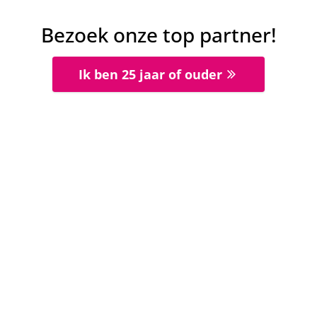
19 sep 2020
-
16:30
Keuken Kampioen Divisie
2
2
Bezoek onze top partner!
Top OSS
Cambuur
11 sep 2020
-
21:00
Keuken Kampioen Divisie
Ik ben 25 jaar of ouder
0
2
Cambuur
GO Ahead Eagles
5 sep 2020
-
18:45
Keuken Kampioen Divisie
1
7
MVV
Cambuur
28 aug 2020
-
21:00
Keuken Kampioen Divisie
2
0
Cambuur
NEC Nijmegen
Bookmakers
Jacks casino