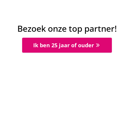
Wolves
V
W
V
G
V
24 apr 2022
-
15:00
Premier League
Bezoek onze top partner!
1
0
Burnley
Wolves
Ik ben 25 jaar of ouder
8 apr 2022
-
21:00
Premier League
1
0
Newcastle
Wolves
2 apr 2022
-
16:00
Premier League
2
1
Wolves
Aston Villa
18 mrt 2022
-
22:00
Premier League
2
3
Wolves
Leeds
13 mrt 2022
-
16:00
Premier League
0
1
Everton
Wolves