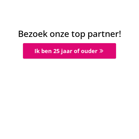
2
0
Sivasspor
Ankaragucu
Giresunspor
V
V
G
V
W
Bezoek onze top partner!
20 apr 2023
-
16:00
Süper Lig
3
1
Ik ben 25 jaar of ouder
Ankaragucu
Giresunspor
16 apr 2023
-
15:00
Süper Lig
1
0
Giresunspor
Sivasspor
9 apr 2023
-
19:30
Süper Lig
3
1
Besiktas
Giresunspor
2 apr 2023
-
15:00
Süper Lig
2
2
Giresunspor
Alanyaspor
10 mrt 2023
-
19:00
Süper Lig
2
2