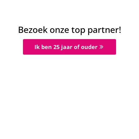
Monaco
W
G
V
V
V
25 apr 2021
-
17:05
Ligue 1
Bezoek onze top partner!
0
1
Angers
Monaco
Ik ben 25 jaar of ouder
18 apr 2021
-
17:05
Ligue 1
0
3
Bordeaux
Monaco
11 apr 2021
-
17:05
Ligue 1
3
0
Monaco
Dijon
3 apr 2021
-
13:00
Ligue 1
4
0
Monaco
Metz
19 mrt 2021
-
22:00
Ligue 1
0
4
Saint Etienne
Monaco