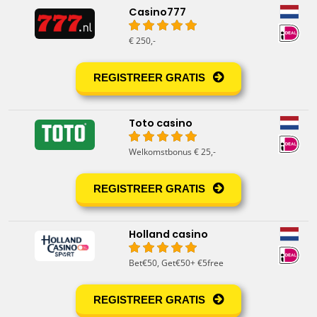
Casino777
€ 250,-
REGISTREER GRATIS
Toto casino
Welkomstbonus € 25,-
REGISTREER GRATIS
Holland casino
Bet€50, Get€50+ €5free
REGISTREER GRATIS