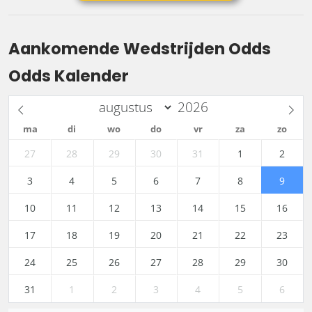
Aankomende Wedstrijden Odds
Odds Kalender
ma
di
wo
do
vr
za
zo
27
28
29
30
31
1
2
3
4
5
6
7
8
9
10
11
12
13
14
15
16
17
18
19
20
21
22
23
24
25
26
27
28
29
30
31
1
2
3
4
5
6