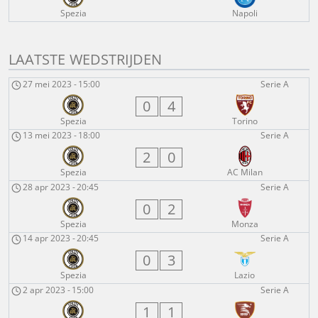
Spezia
Napoli
LAATSTE WEDSTRIJDEN
27 mei 2023
-
15:00
Serie A
0
4
Spezia
Torino
13 mei 2023
-
18:00
Serie A
2
0
Spezia
AC Milan
28 apr 2023
-
20:45
Serie A
0
2
Spezia
Monza
14 apr 2023
-
20:45
Serie A
0
3
Spezia
Lazio
2 apr 2023
-
15:00
Serie A
1
1