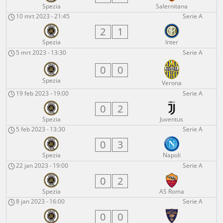
Spezia
Salernitana
10 mrt 2023
-
21:45
Serie A
2
1
Spezia
Inter
5 mrt 2023
-
13:30
Serie A
0
0
Spezia
Verona
19 feb 2023
-
19:00
Serie A
0
2
Spezia
Juventus
5 feb 2023
-
13:30
Serie A
0
3
Spezia
Napoli
22 jan 2023
-
19:00
Serie A
0
2
Spezia
AS Roma
8 jan 2023
-
16:00
Serie A
0
0