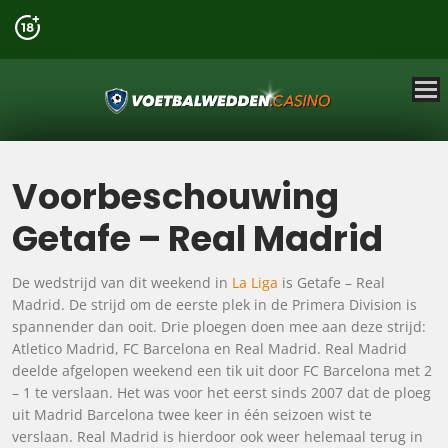
Voorbeschouwing
Getafe – Real Madrid
De wedstrijd van dit weekend in
La Liga
is Getafe – Real
Madrid. De strijd om de eerste plek in de Primera Division is
spannender dan ooit. Drie ploegen doen mee aan deze strijd:
Atletico Madrid, FC Barcelona en Real Madrid. Real Madrid
deelde afgelopen weekend een tik uit door FC Barcelona met 2
– 1 te verslaan. Het was voor het eerst sinds 2007 dat de ploeg
uit Madrid Barcelona twee keer in één seizoen wist te
verslaan. Real Madrid is hierdoor ook weer helemaal terug in