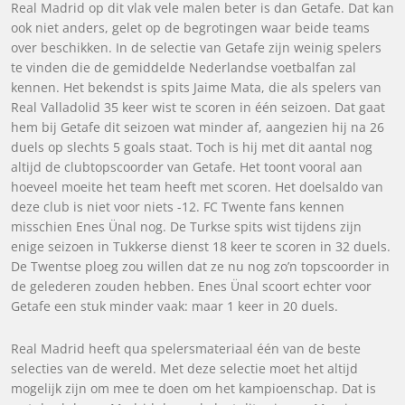
Real Madrid op dit vlak vele malen beter is dan Getafe. Dat kan
ook niet anders, gelet op de begrotingen waar beide teams
over beschikken. In de selectie van Getafe zijn weinig spelers
te vinden die de gemiddelde Nederlandse voetbalfan zal
kennen. Het bekendst is spits Jaime Mata, die als spelers van
Real Valladolid 35 keer wist te scoren in één seizoen. Dat gaat
hem bij Getafe dit seizoen wat minder af, aangezien hij na 26
duels op slechts 5 goals staat. Toch is hij met dit aantal nog
altijd de clubtopscoorder van Getafe. Het toont vooral aan
hoeveel moeite het team heeft met scoren. Het doelsaldo van
deze club is niet voor niets -12. FC Twente fans kennen
misschien Enes Ünal nog. De Turkse spits wist tijdens zijn
enige seizoen in Tukkerse dienst 18 keer te scoren in 32 duels.
De Twentse ploeg zou willen dat ze nu nog zo’n topscoorder in
de gelederen zouden hebben. Enes Ünal scoort echter voor
Getafe een stuk minder vaak: maar 1 keer in 20 duels.
Real Madrid heeft qua spelersmateriaal één van de beste
selecties van de wereld. Met deze selectie moet het altijd
mogelijk zijn om mee te doen om het kampioenschap. Dat is