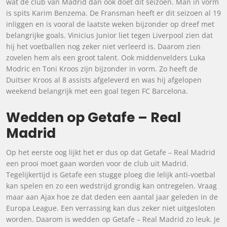
wat de club van Madrid dan ook doet dit seizoen. Man in vorm
is spits Karim Benzema. De Fransman heeft er dit seizoen al 19
inliggen en is vooral de laatste weken bijzonder op dreef met
belangrijke goals. Vinicius Junior liet tegen Liverpool zien dat
hij het voetballen nog zeker niet verleerd is. Daarom zien
zovelen hem als een groot talent. Ook middenvelders Luka
Modric en Toni Kroos zijn bijzonder in vorm. Zo heeft de
Duitser Kroos al 8 assists afgeleverd en was hij afgelopen
weekend belangrijk met een goal tegen FC Barcelona.
Wedden op Getafe – Real
Madrid
Op het eerste oog lijkt het er dus op dat Getafe – Real Madrid
een prooi moet gaan worden voor de club uit Madrid.
Tegelijkertijd is Getafe een stugge ploeg die lelijk anti-voetbal
kan spelen en zo een wedstrijd grondig kan ontregelen. Vraag
maar aan Ajax hoe ze dat deden een aantal jaar geleden in de
Europa League. Een verrassing kan dus zeker niet uitgesloten
worden. Daarom is wedden op Getafe – Real Madrid zo leuk. Je