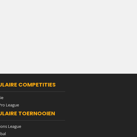
LAIRE COMPETITIES
ie
 Pro League
LAIRE TOERNOOIEN
ons League
bal