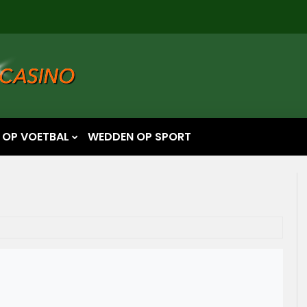
 OP VOETBAL
WEDDEN OP SPORT