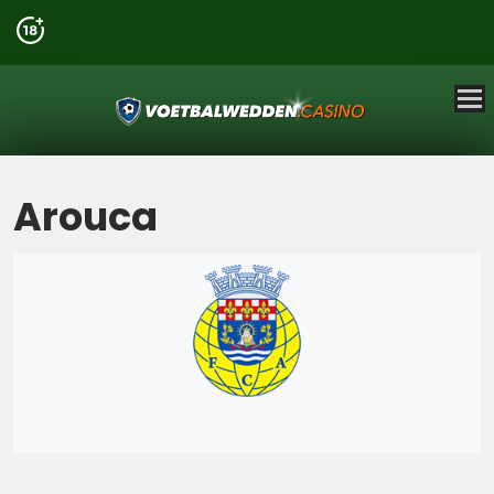
Arouca