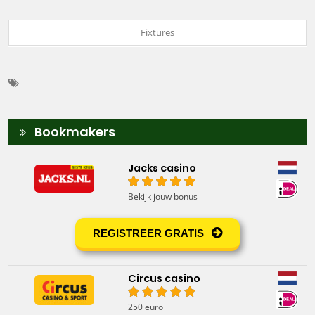
Fixtures
Bookmakers
Jacks casino
Bekijk jouw bonus
REGISTREER GRATIS
Circus casino
250 euro