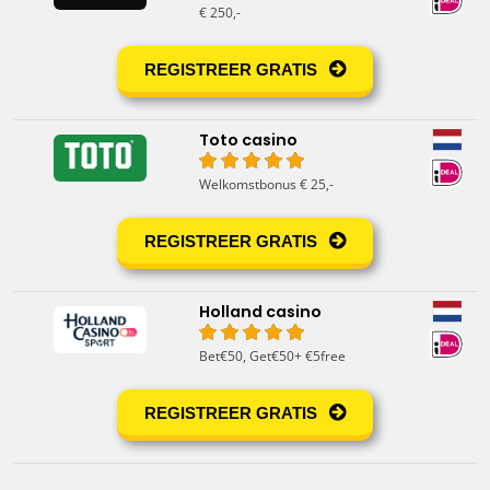
€ 250,-
REGISTREER GRATIS
Toto casino
Welkomstbonus € 25,-
REGISTREER GRATIS
Holland casino
Bet€50, Get€50+ €5free
REGISTREER GRATIS