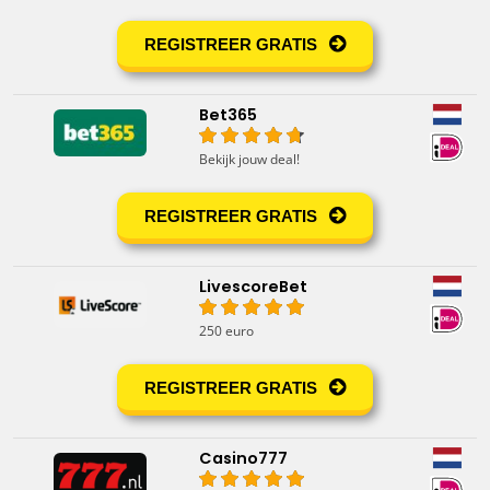
REGISTREER GRATIS
Bet365
Bekijk jouw deal!
REGISTREER GRATIS
LivescoreBet
250 euro
REGISTREER GRATIS
Casino777