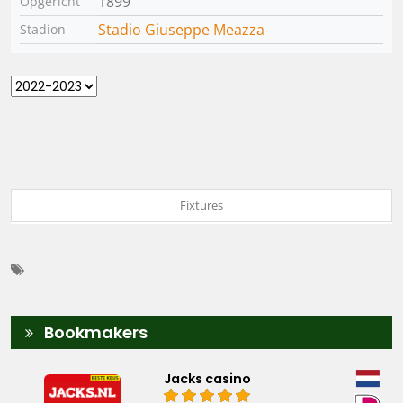
1899
Opgericht
Stadio Giuseppe Meazza
Stadion
Fixtures
Bookmakers
Jacks casino