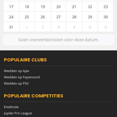
17
18
19
20
21
22
23
24
25
26
27
28
29
30
31
1
2
3
4
5
6
Geen overeenkomsten voor deze datum.
POPULAIRE CLUBS
Wedden op Ajax
Wedden op Feyenoord
Wedden op PSV
POPULAIRE COMPETITIES
Eredivisie
Jupiler Pro League