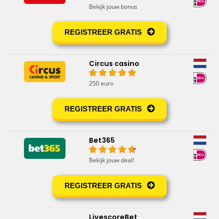
Bekijk jouw bonus
REGISTREER GRATIS
Circus casino
250 euro
REGISTREER GRATIS
Bet365
Bekijk jouw deal!
REGISTREER GRATIS
LivescoreBet