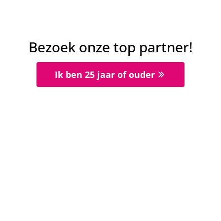
Lyon
W
V
W
W
V
27 aug 2021
-
21:00
Ligue 1
Bezoek onze top partner!
0
1
Nantes
Lyon
Ik ben 25 jaar of ouder
22 aug 2021
-
13:00
Ligue 1
3
3
Lyon
Clermont Foot
15 aug 2021
-
13:00
Ligue 1
3
0
Angers
Lyon
7 aug 2021
-
17:00
Ligue 1
1
1
Lyon
Stade Brestois 29
23 mei 2021
-
21:00
Ligue 1
2
3
Lyon
Nice