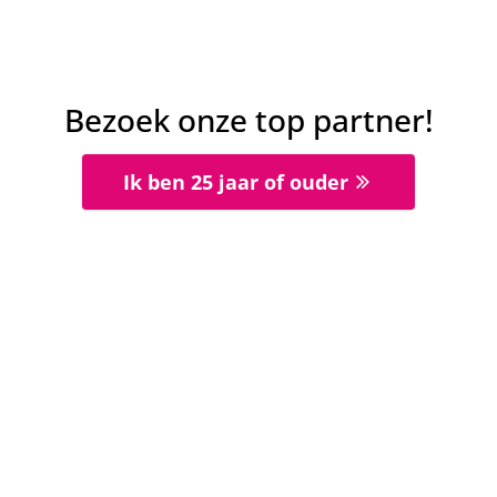
0
4
Helmond Sport
De Graafschap
Jong AZ
V
W
V
W
G
Bezoek onze top partner!
12 aug 2022
-
20:00
Keuken Kampioen Divisie
1
3
Ik ben 25 jaar of ouder
Helmond Sport
Jong AZ
8 aug 2022
-
20:00
Keuken Kampioen Divisie
3
1
Jong AZ
MVV
6 mei 2022
-
20:00
Keuken Kampioen Divisie
0
3
Almere City FC
Jong AZ
29 apr 2022
-
20:00
Keuken Kampioen Divisie
0
1
Jong AZ
Helmond Sport
22 apr 2022
-
20:00
Keuken Kampioen Divisie
3
3